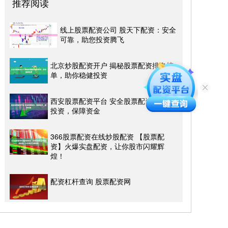
推荐阅读
线上股票配资公司 股天下配资：安全
可靠，助您投资腾飞
北京炒股配资开户 揭秘股票配资排名榜
单，助你稳健投资
西安股票配资平台 安全股票配资：稳健
投资，保障资金
366股票配资在线炒股配资 【股票配
资】火爆实盘配资，让你股市闪耀辉
煌！
配资杠杆查询 股票配资网