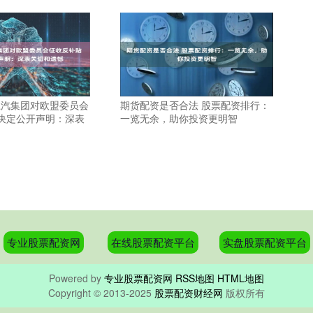
上汽集团对欧盟委员会
期货配资是否合法 股票配资排行：
决定公开声明：深表
一览无余，助你投资更明智
专业股票配资网
在线股票配资平台
实盘股票配资平台
Powered by
专业股票配资网
RSS地图
HTML地图
Copyright
© 2013-2025
股票配资财经网
版权所有