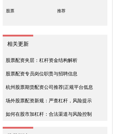
股票
推荐
相关更新
股票配资夹层：杠杆资金结构解析
股票配资专员岗位职责与招聘信息
杭州股票期货配资公司推荐|正规平台低息
场外股票配资新规：严查杠杆，风险提示
如何在股市加杠杆：合法渠道与风险控制