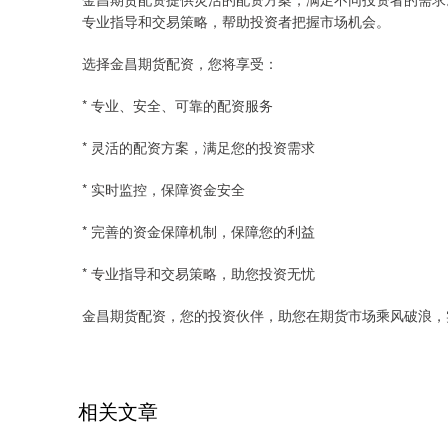
专业指导和交易策略，帮助投资者把握市场机会。
选择金昌期货配资，您将享受：
* 专业、安全、可靠的配资服务
* 灵活的配资方案，满足您的投资需求
* 实时监控，保障资金安全
* 完善的资金保障机制，保障您的利益
* 专业指导和交易策略，助您投资无忧
金昌期货配资，您的投资伙伴，助您在期货市场乘风破浪，
相关文章