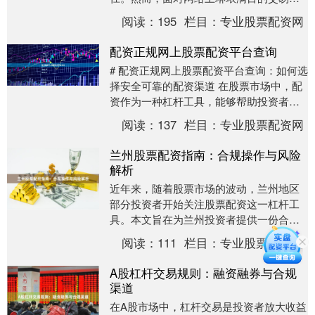
道，如何辨别并选择一家**正规股票交易平
阅读：
195
栏目：
专业股票配资网
台**，无疑....
配资正规网上股票配资平台查询
# 配资正规网上股票配资平台查询：如何选
择安全可靠的配资渠道 在股票市场中，配
资作为一种杠杆工具，能够帮助投资者放
大资金使用效率。然而，随着配资行业的
阅读：
137
栏目：
专业股票配资网
快速发展，....
兰州股票配资指南：合规操作与风险
解析
近年来，随着股票市场的波动，兰州地区
部分投资者开始关注股票配资这一杠杆工
具。本文旨在为兰州投资者提供一份合规
操作与风险解析指南，帮助大家在理性认
阅读：
111
栏目：
专业股票配资网
知的基础上进行投....
A股杠杆交易规则：融资融券与合规
渠道
在A股市场中，杠杆交易是投资者放大收益