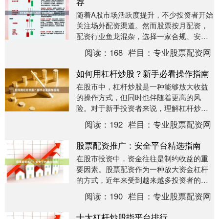
荐
随着A股市场活跃度提升，不少投资者开始
关注场外配资渠道。然而股票按月配资，
配资行业鱼龙混杂，选择一家合规、安全
的配资平台至关重要。本文将基于公开信
阅读：
168
栏目：
专业股票配资网
息与行业口碑，....
如何用杠杆炒股？新手必看操作指南
在股市中，杠杆炒股是一种能够放大收益
的操作方式，但同时也伴随着更高的风
险。对于新手投资者来说，理解杠杆炒股
的核心原理、操作步骤以及风险控制至关
阅读：
192
栏目：
专业股票配资网
重要。本文将为你提....
股票配资推广：安全平台精选指南
在股市投资中，资金往往是制约收益的重
要因素。股票配资作为一种放大资金杠杆
的方式，近年来受到越来越多投资者的关
注。然而，配资市场鱼龙混杂，如何在众
阅读：
190
栏目：
专业股票配资网
多平台中筛选出安....
十大杠杆炒股指平台排行