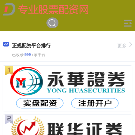
正规配资平台排行
更多
已收录
999
+家平台