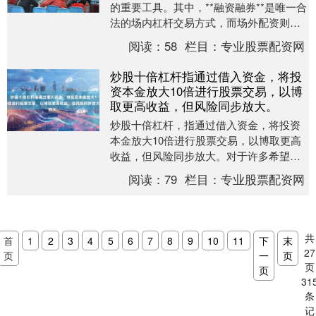
的重要工具。其中，**融资融券**是唯一合
法的场内杠杆交易方式，而场外配资则属
于违规渠道。本文将详细解析融资融券的
阅读：
58
栏目：
专业股票配资网
规则、操....
炒股十倍杠杆指通过借入资金，将投
资本金放大10倍进行股票交易，以博
取更高收益，但风险同步放大。
炒股十倍杠杆，指通过借入资金，将投资
本金放大10倍进行股票交易，以博取更高
收益，但风险同步放大。对于许多希望在
股市中快速积累财富的投资者来说，十倍
阅读：
79
栏目：
专业股票配资网
杠杆听起来极具....
共
首
1
2
3
4
5
6
7
8
9
10
11
下
末
27
页
一
页
页
页
31
条
记