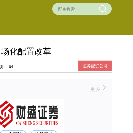
市场化配置改革
证券配资公司
读：104
更多