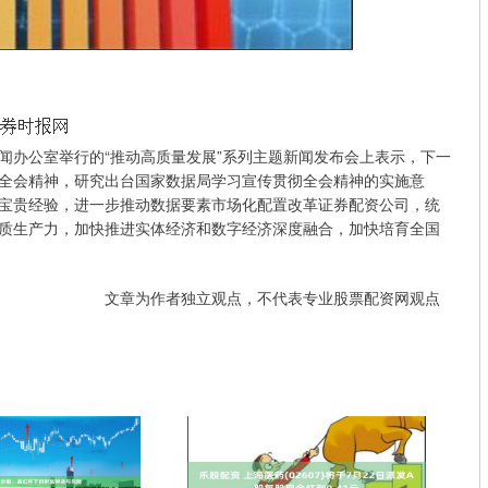
闻办公室举行的“推动高质量发展”系列主题新闻发布会上表示，下一
全会精神，研究出台国家数据局学习宣传贯彻全会精神的实施意
宝贵经验，进一步推动数据要素市场化配置改革证券配资公司，统
质生产力，加快推进实体经济和数字经济深度融合，加快培育全国
文章为作者独立观点，不代表专业股票配资网观点