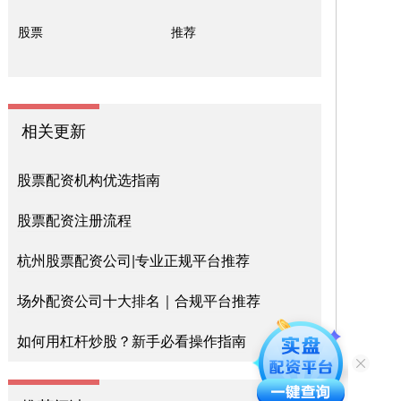
股票
推荐
相关更新
股票配资机构优选指南
股票配资注册流程
杭州股票配资公司|专业正规平台推荐
场外配资公司十大排名｜合规平台推荐
如何用杠杆炒股？新手必看操作指南