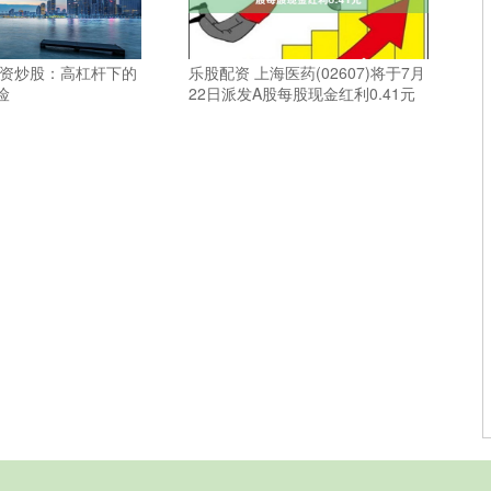
配资炒股：高杠杆下的
乐股配资 上海医药(02607)将于7月
险
22日派发A股每股现金红利0.41元