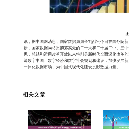
讯，据中国网消息，国家数据局局长刘烈宏今日在国务院新
步，国家数据局将贯彻落实党的二十大和二十届二中、三中
见，总结和运用改革开放以来特别是新时代全面深化改革的
筹数字中国、数字经济和数字社会规划和建设，加快发展新
一体化数据市场，为中国式现代化建设贡献数据力量。
相关文章