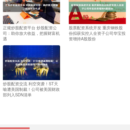
正规炒股配资平台 炒股配资公
股票配资系统开发 重庆钢铁股
司：助你放大收益，把握财富机
份拟获实控人全资子公司华宝投
遇
资增持A股股份
炒股配资交流 利空突袭！ST天
喻遭美国制裁！公司被美国财政
部列入SDN清单