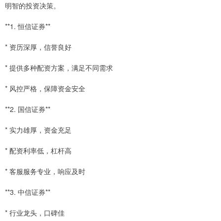
明智的投资决策。
**1. 恒信证券**
* 资历深厚，信誉良好
* 提供多种配资方案，满足不同需求
* 风控严格，保障资金安全
**2. 国信证券**
* 实力雄厚，资金充足
* 配资利率低，杠杆高
* 客服服务专业，响应及时
**3. 中信证券**
* 行业龙头，口碑佳