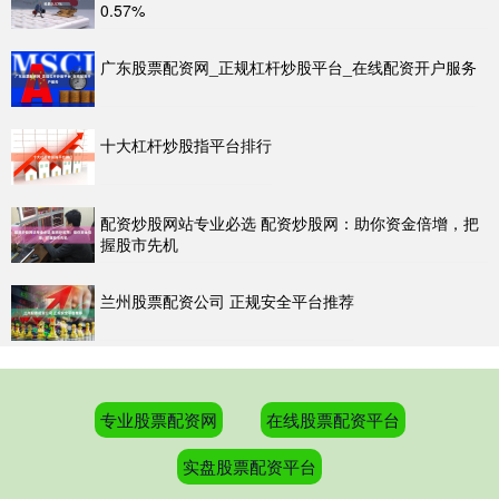
0.57%
广东股票配资网_正规杠杆炒股平台_在线配资开户服务
十大杠杆炒股指平台排行
配资炒股网站专业必选 配资炒股网：助你资金倍增，把
握股市先机
兰州股票配资公司 正规安全平台推荐
专业股票配资网
在线股票配资平台
实盘股票配资平台