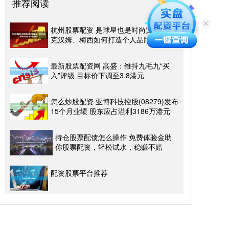
推荐阅读
杭州股票配资 是球星也是时尚宠儿，贝
克汉姆、梅西如何打造个人品牌？
最新股票配资网 高盛：维持九毛九“买
入”评级 目标价下调至3.8港元
怎么炒股配资 亚博科技控股(08279)发布
15个月业绩 股东应占溢利3186万港元
持仓股票配债怎么操作 免费体验金助
你股票配资，轻松试水，稳赚不赔
配资股票平台推荐