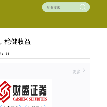
，稳健收益
：164
更多