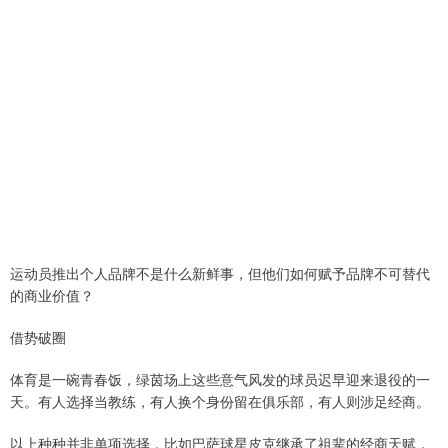
运动员推出个人品牌不是什么新鲜事，但他们如何赋予品牌不可替代
的商业价值？
借势破圈
体育是一碗青春饭，绿茵场上这些意气风发的球员迟早迎来退役的一
天。有人选择当教练，有人换个身份留在俱乐部，有人则涉足经商。
以上种种并非单项选择，比如巴萨球星皮克继承了祖辈的经商天赋，