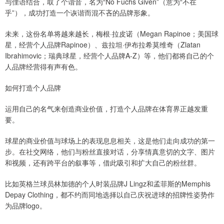
与俚语结合，取了个谐音，名为“No Fuchs Given”（意为“不在
乎”），成功打造一个诙谐而混不吝的品牌形象。
未来，这份名单将越来越长，梅根·拉皮诺（Megan Rapinoe；美国球
星，经营个人品牌Rapinoe）、兹拉坦·伊布拉希莫维奇（Zlatan
Ibrahimovic；瑞典球星，经营个人品牌A-Z）等，他们都将自己的个
人品牌经营得有声有色。
如何打造个人品牌
运用自己的名气来创造商业价值，打造个人品牌在体育界正越发重
要。
球星的商业价值与球场上的表现息息相关，这是他们走向成功的第一
步。在社交网络，他们与粉丝直接对话，分享情真意切的文字、图片
和视频，还有跨平台的叙事等，借此吸引和扩大自己的粉丝群。
比如英格兰球员林加德的个人时装品牌J Lingz和孟菲斯的Memphis
Depay Clothing，都不约而同地选择以自己庆祝进球的招牌性姿势作
为品牌logo。