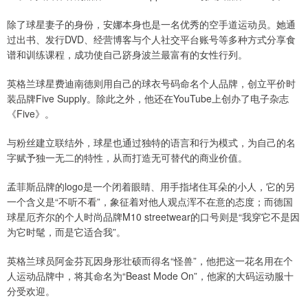
除了球星妻子的身份，安娜本身也是一名优秀的空手道运动员。她通
过出书、发行DVD、经营博客与个人社交平台账号等多种方式分享食
谱和训练课程，成功使自己跻身波兰最富有的女性行列。
英格兰球星费迪南德则用自己的球衣号码命名个人品牌，创立平价时
装品牌Five Supply。除此之外，他还在YouTube上创办了电子杂志
《Five》。
与粉丝建立联结外，球星也通过独特的语言和行为模式，为自己的名
字赋予独一无二的特性，从而打造无可替代的商业价值。
孟菲斯品牌的logo是一个闭着眼睛、用手指堵住耳朵的小人，它的另
一个含义是“不听不看”，象征着对他人观点浑不在意的态度；而德国
球星厄齐尔的个人时尚品牌M10 streetwear的口号则是“我穿它不是因
为它时髦，而是它适合我”。
英格兰球员阿金芬瓦因身形壮硕而得名“怪兽”，他把这一花名用在个
人运动品牌中，将其命名为“Beast Mode On”，他家的大码运动服十
分受欢迎。