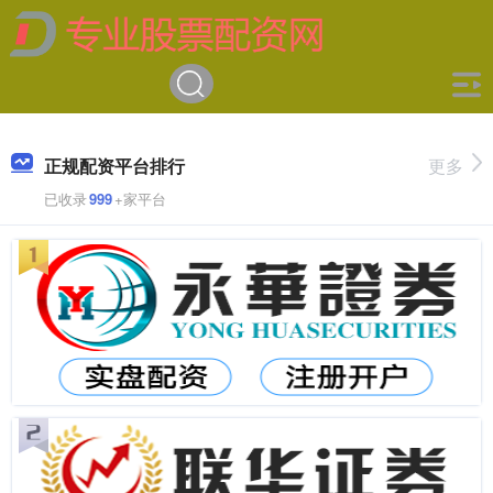
正规配资平台排行
更多
已收录
999
+家平台