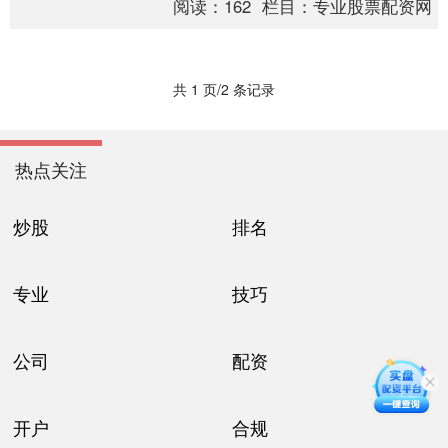
阅读：
162
栏目：
专业股票配资网
机遇，实现投资收....
共 1 页/2 条记录
热点关注
炒股
排名
专业
技巧
公司
配资
开户
合规