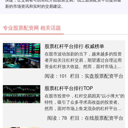
新的市场资讯和实时的交易建议。
专业股票配资网 相关话题
股票杠杆平台排行·权威榜单
在股市波动加剧的当下，越来越多的投资
者开始关注杠杆交易，期望通过合理运用
资金杠杆放大收益。然而，面对市场上众
多的股票杠杆平台在线股票配资平台，如
阅读：
101
栏目：
实盘股票配资平台
何选择一家安全、....
股票杠杆平台排行TOP
在股市投资中，杠杆交易因其“以小博大”的
特性，吸引了众多寻求高收益的投资者。
然而，面对市场上鱼龙混杂的杠杆平台，
如何选择一家安全、合规且费率合理的平
阅读：
78
栏目：
在线股票配资平台
台，成为投资....