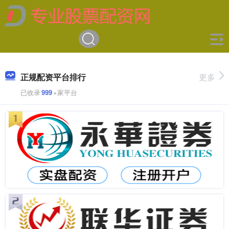
正规配资平台排行
更多
已收录
999
+家平台