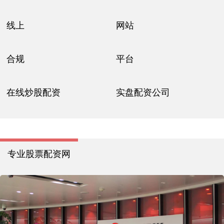
线上
网站
合规
平台
在线炒股配资
实盘配资公司
专业股票配资网