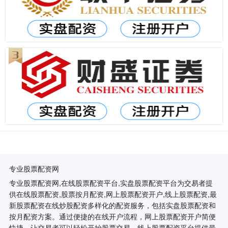
专业股票配资网
专业股票配资网,在线股票配资平台,实盘股票配资平台为交易者提
供在线股票配资,股票按月配资,网上股票配资开户,线上股票配资,最
新股票配资在线炒股配资多样化的配资服务，包括实盘股票配资和
按月配资方案。通过便捷的在线开户流程，网上股票配资开户简便
快捷，让交易者可以轻松开始股票交易。线上股票配资平台提供最