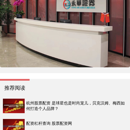
推荐阅读
杭州股票配资 是球星也是时尚宠儿，贝克汉姆、梅西如
何打造个人品牌？
配资杠杆查询 股票配资网