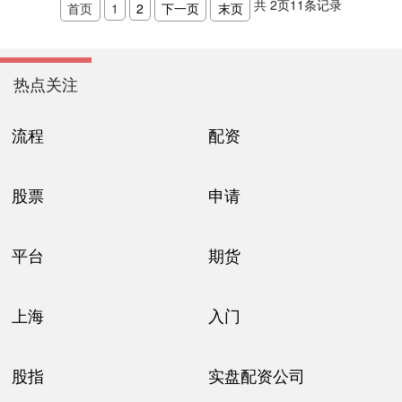
共
2
页
11
条记录
首页
1
2
下一页
末页
热点关注
流程
配资
股票
申请
平台
期货
上海
入门
股指
实盘配资公司