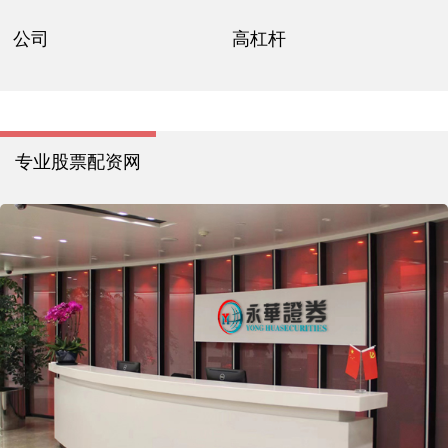
公司
高杠杆
专业股票配资网