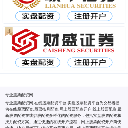
专业股票配资网
专业股票配资网,在线股票配资平台,实盘股票配资平台为交易者提
供在线股票配资,股票按月配资,网上股票配资开户,线上股票配资,最
新股票配资在线炒股配资多样化的配资服务，包括实盘股票配资和
按月配资方案。通过便捷的在线开户流程，网上股票配资开户简便
快捷，让交易者可以轻松开始股票交易。线上股票配资平台提供最