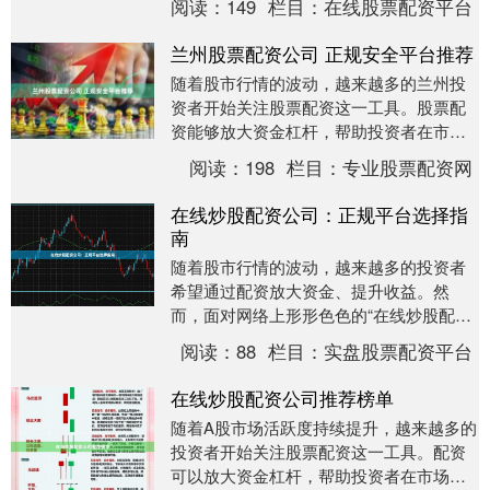
阅读：
149
栏目：
在线股票配资平台
且灵活的股票配资....
兰州股票配资公司 正规安全平台推荐
随着股市行情的波动，越来越多的兰州投
资者开始关注股票配资这一工具。股票配
资能够放大资金杠杆，帮助投资者在市场
中获得更高收益，但同时也伴随着一定风
阅读：
198
栏目：
专业股票配资网
险。因此，选择一....
在线炒股配资公司：正规平台选择指
南
随着股市行情的波动，越来越多的投资者
希望通过配资放大资金、提升收益。然
而，面对网络上形形色色的“在线炒股配资
公司”，如何辨别正规平台、避免踩坑，成
阅读：
88
栏目：
实盘股票配资平台
为每位投资者必....
在线炒股配资公司推荐榜单
随着A股市场活跃度持续提升，越来越多的
投资者开始关注股票配资这一工具。配资
可以放大资金杠杆，帮助投资者在市场机