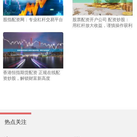
股指配资网：专业杠杆交易平台
股票配资开户公司 配资炒股：
用杠杆放大收益，谨慎操作获利
香港恒指期货配资 正规在线配
资炒股，解锁财富新高度
热点关注