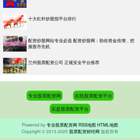
十大杠杆炒股指平台排行
配资炒股网站专业必选 配资炒股网：助你资金倍增，把
握股市先机
兰州股票配资公司 正规安全平台推荐
专业股票配资网
在线股票配资平台
实盘股票配资平台
Powered by
专业股票配资网
RSS地图
HTML地图
Copyright
© 2013-2025
股票配资财经网
版权所有