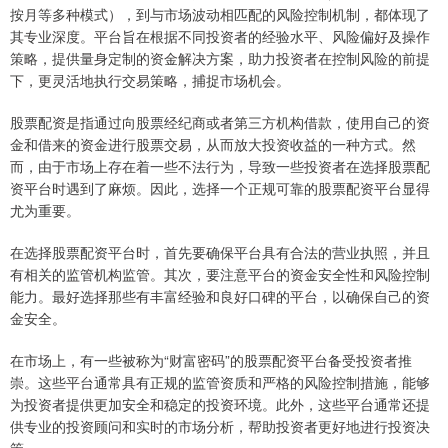
按月等多种模式），到与市场波动相匹配的风险控制机制，都体现了
其专业深度。平台旨在根据不同投资者的经验水平、风险偏好及操作
策略，提供量身定制的资金解决方案，助力投资者在控制风险的前提
下，更灵活地执行交易策略，捕捉市场机会。
股票配资是指通过向股票经纪商或者第三方机构借款，使用自己的资
金和借来的资金进行股票交易，从而放大投资收益的一种方式。然
而，由于市场上存在着一些不法行为，导致一些投资者在选择股票配
资平台时遇到了麻烦。因此，选择一个正规可靠的股票配资平台显得
尤为重要。
在选择股票配资平台时，首先要确保平台具有合法的营业执照，并且
有相关的监管机构监管。其次，要注意平台的资金安全性和风险控制
能力。最好选择那些有丰富经验和良好口碑的平台，以确保自己的资
金安全。
在市场上，有一些被称为“财富密码”的股票配资平台备受投资者推
崇。这些平台通常具有正规的监管资质和严格的风险控制措施，能够
为投资者提供更加安全和稳定的投资环境。此外，这些平台通常还提
供专业的投资顾问和实时的市场分析，帮助投资者更好地进行投资决