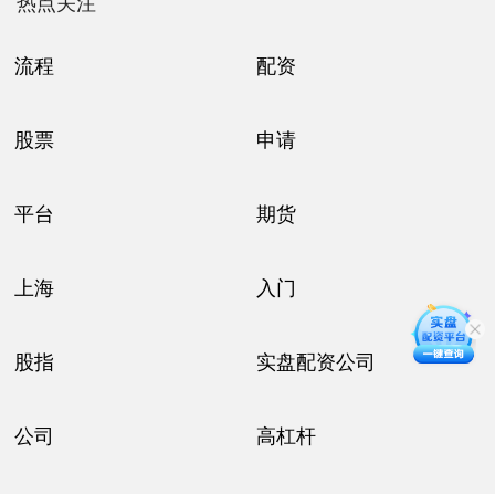
热点关注
流程
配资
股票
申请
平台
期货
上海
入门
股指
实盘配资公司
公司
高杠杆