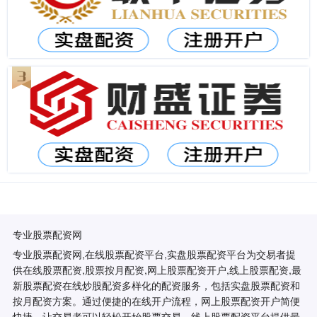
专业股票配资网
专业股票配资网,在线股票配资平台,实盘股票配资平台为交易者提
供在线股票配资,股票按月配资,网上股票配资开户,线上股票配资,最
新股票配资在线炒股配资多样化的配资服务，包括实盘股票配资和
按月配资方案。通过便捷的在线开户流程，网上股票配资开户简便
快捷，让交易者可以轻松开始股票交易。线上股票配资平台提供最