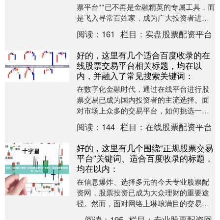
票平台**已不再是金融精英的专属工具，而
是飞入寻常百姓家，成为广大投资者进行
财富管理、参与资本市场的核心窗口。它
阅读：
161
栏目：
实盘股票配资平台
彻底打破....
好的，这里有几个适合百度收录的在
线股票交易平台相关标题，均在以
内，并融入了常见搜索关键词：
在数字化金融时代，通过在线平台进行股
票交易已成为国内投资者的主流选择。面
对市场上众多的交易平台，如何挑选一个
既安全可靠又功能强大的平台，是每位投
阅读：
144
栏目：
在线股票配资平台
资者都需要认真思....
好的，这里有几个围绕“正规股票交易
平台”关键词、适合百度收录的标题，
均在以内：
在信息爆炸、选择多元的今天专业股票配
资网，股票投资已成为大众理财的重要途
径。然而，面对网络上琳琅满目的交易渠
道，如何辨别并选择一家**正规股票交易平
阅读：
195
栏目：
专业股票配资网