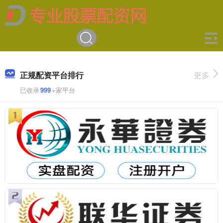
正规配资平台排行
更多
已收录
999
+家平台