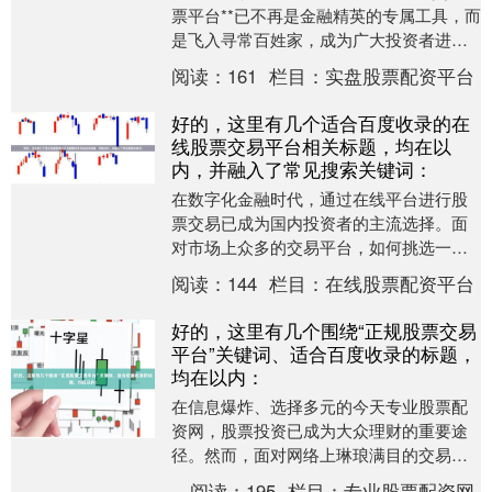
票平台**已不再是金融精英的专属工具，而
是飞入寻常百姓家，成为广大投资者进行
财富管理、参与资本市场的核心窗口。它
阅读：
161
栏目：
实盘股票配资平台
彻底打破....
好的，这里有几个适合百度收录的在
线股票交易平台相关标题，均在以
内，并融入了常见搜索关键词：
在数字化金融时代，通过在线平台进行股
票交易已成为国内投资者的主流选择。面
对市场上众多的交易平台，如何挑选一个
既安全可靠又功能强大的平台，是每位投
阅读：
144
栏目：
在线股票配资平台
资者都需要认真思....
好的，这里有几个围绕“正规股票交易
平台”关键词、适合百度收录的标题，
均在以内：
在信息爆炸、选择多元的今天专业股票配
资网，股票投资已成为大众理财的重要途
径。然而，面对网络上琳琅满目的交易渠
道，如何辨别并选择一家**正规股票交易平
阅读：
195
栏目：
专业股票配资网