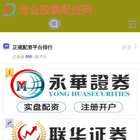
正规配资平台排行
更多
已收录
999
+家平台