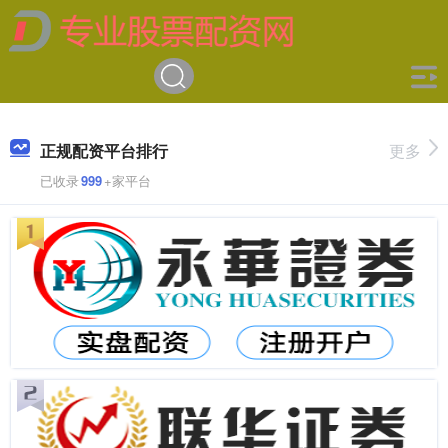
正规配资平台排行
更多
已收录
999
+家平台