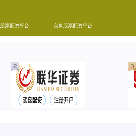
股票配资平台
实盘股票配资平台