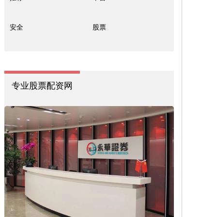
安全
股票
专业股票配资网