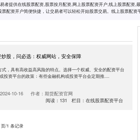
交易者提供在线股票配资,股票按月配资,网上股票配资开户,线上股票配资
股票配资开户简便快捷，让交易者可以轻松开始股票交易。线上股票配资
资炒股，问必选：权威网站，安全保障
方式，具有高收益高风险的特点。选择一个权威、安全的配资平台
构或投资平台的政策：有些金融机构或投资平台会定期推....
024-10-16
作者：期货配资官网
阅读：
131
栏目：
在线股票配资平台
1 页/1 条记录