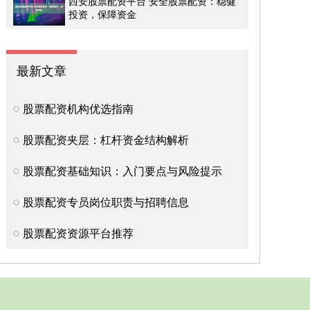
西安股票配资平台 安全股票配资：稳健
投资，保障资金
最新文章
股票配资机构优选指南
股票配资夹层：杠杆资金结构解析
股票配资基础知识：入门要点与风险提示
股票配资专员岗位职责与招聘信息
股票配资资源平台推荐