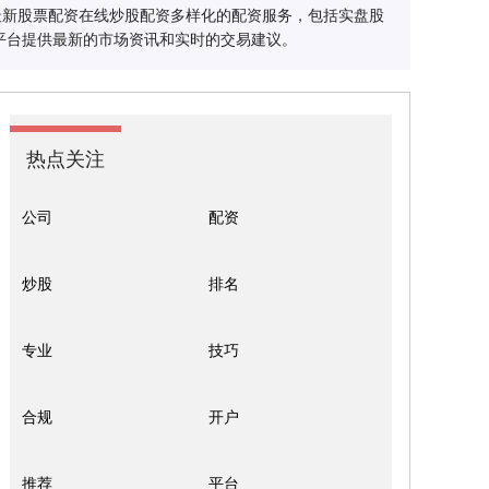
,最新股票配资在线炒股配资多样化的配资服务，包括实盘股
平台提供最新的市场资讯和实时的交易建议。
热点关注
公司
配资
炒股
排名
专业
技巧
合规
开户
推荐
平台